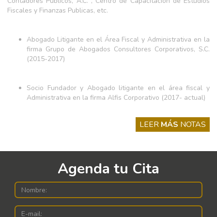
Contadores Públicos, A.C. , Centro de Capacitación de Estudios
Fiscales y Finanzas Publicas, etc.
Abogado Litigante en el Área Fiscal y Administrativa en la
firma Grupo de Abogados Consultores Corporativos, S.C.
(2015-2017)
Socio Fundador y Abogado litigante en el área fiscal y
Administrativa en la firma Alfis Corporativo (2017- actual)
LEER
MÁS
NOTAS
Agenda tu Cita